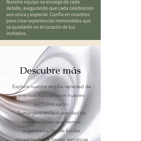
Nuestro equipo se encarga de cada
detalle, asegurando que cada celebración
sea unica y especial. Confía en nosotros
para crear experiencias memorables que
se quedarán en el corazón de tus
invitados.
Descubre más
Explora nuestra amplia variedad de
eventos realizados en nuestro
exclusivo salón.
Sumérgete en la diversidad de
celebraciones que hemos
organizado, desde bodas
elegantes hasta fiestas temáticas