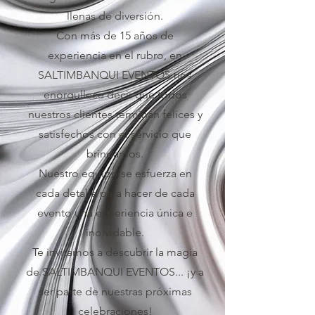
llenas de diversión.
Con más de 15 años de
experiencia en el rubro, en
SALTIMBANQUI EVENTOS nos
enorgullece decir que todos
nuestros clientes terminan felices y
satisfechos con el servicio que
brindamos.
Nuestro equipo se esfuerza en
cada detalle para hacer de cada
evento una experiencia única e
inolvidable.
Te invitamos a descubrir la magia
de SALTIMBANQUI EVENTOS... ¡y a
ser parte de nuestras próximas
celebraciones!